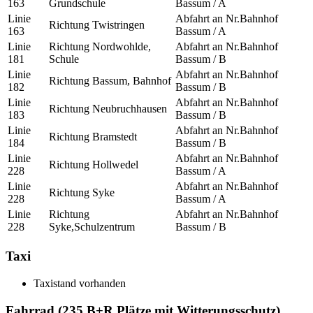
163
Grundschule
Bassum / A
Linie
Abfahrt an Nr.
Bahnhof
Richtung
Twistringen
163
Bassum / A
Linie
Richtung
Nordwohlde,
Abfahrt an Nr.
Bahnhof
181
Schule
Bassum / B
Linie
Abfahrt an Nr.
Bahnhof
Richtung
Bassum, Bahnhof
182
Bassum / B
Linie
Abfahrt an Nr.
Bahnhof
Richtung
Neubruchhausen
183
Bassum / B
Linie
Abfahrt an Nr.
Bahnhof
Richtung
Bramstedt
184
Bassum / B
Linie
Abfahrt an Nr.
Bahnhof
Richtung
Hollwedel
228
Bassum / A
Linie
Abfahrt an Nr.
Bahnhof
Richtung
Syke
228
Bassum / A
Linie
Richtung
Abfahrt an Nr.
Bahnhof
228
Syke,Schulzentrum
Bassum / B
Taxi
Taxistand vorhanden
Fahrrad (235
B+R
Plätze mit Witterungsschutz)