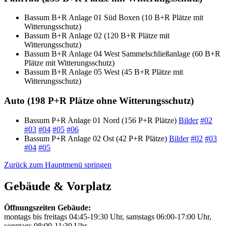
Bassum
B+R
Anlage 01 Süd Boxen (10
B+R
Plätze mit
Witterungsschutz)
Bassum
B+R
Anlage 02 (120
B+R
Plätze mit
Witterungsschutz)
Bassum
B+R
Anlage 04 West Sammelschließanlage (60
B+R
Plätze mit Witterungsschutz)
Bassum
B+R
Anlage 05 West (45
B+R
Plätze mit
Witterungsschutz)
Auto (198
P+R
Plätze ohne Witterungsschutz)
Bassum
P+R
Anlage 01 Nord (156
P+R
Plätze)
Bilder
#02
#03
#04
#05
#06
Bassum
P+R
Anlage 02 Ost (42
P+R
Plätze)
Bilder
#02
#03
#04
#05
Zurück zum Hauptmenü springen
Gebäude & Vorplatz
Öffnungszeiten Gebäude:
montags bis freitags 04:45-19:30 Uhr, samstags 06:00-17:00 Uhr,
sonntags 08:00-11:30 Uhr