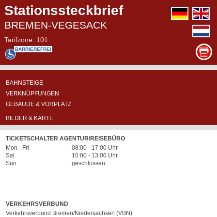
Stationssteckbrief
deutsch
e
BREMEN-VEGESACK
n
Tarifzone: 101
BARRIEREFREI
BASIS-
ÜBERSICHTSKARTE
ABFAHRTSPOSITIONEN
BAHNSTEIGE
INFORMATIONEN
VERKNÜPFUNGEN
GEBÄUDE & VORPLATZ
NICHT
BILDER & KARTE
AN
DER
TICKETSCHALTER AGENTUR/REISEBÜRO
STATION
Mon - Fri
08:00 - 17:00 Uhr
VORHANDEN
Sat
10:00 - 13:00 Uhr
Sun
geschlossen
VERKEHRSVERBUND
Verkehrsverbund Bremen/Niedersachsen (VBN)