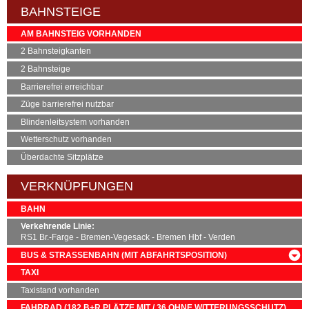
BAHNSTEIGE
AM BAHNSTEIG VORHANDEN
2 Bahnsteigkanten
2 Bahnsteige
Barrierefrei erreichbar
Züge barrierefrei nutzbar
Blindenleitsystem vorhanden
Wetterschutz vorhanden
Überdachte Sitzplätze
VERKNÜPFUNGEN
BAHN
Verkehrende Linie:
RS1 Br.-Farge - Bremen-Vegesack - Bremen Hbf - Verden
BUS & STRASSENBAHN (MIT ABFAHRTSPOSITION)
LINIE
RICHTUNG
ABFAHRTSPOSITION
TAXI
SEV
Bahnhof Vegesack / A
Taxistand vorhanden
90
Gröpelingen
Bahnhof Vegesack / C
FAHRRAD (182
B+R
PLÄTZE MIT / 36 OHNE WITTERUNGSSCHUTZ)