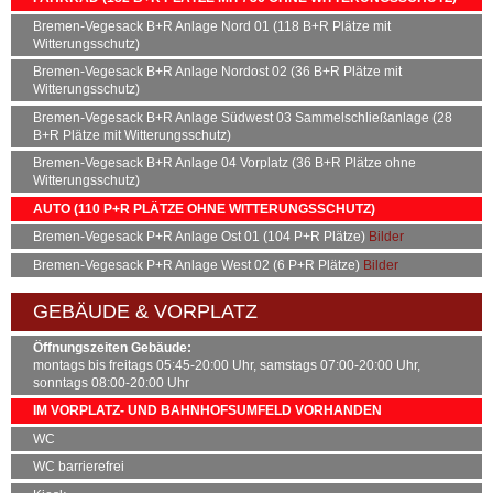
90
Neuenkirchen
Bahnhof Vegesack / A
Bremen-Vegesack
B+R
Anlage Nord 01 (118
B+R
Plätze mit
Witterungsschutz)
91
Gröpelingen
Bahnhof Vegesack / C
Bremen-Vegesack
B+R
Anlage Nordost 02 (36
B+R
Plätze mit
91
Rönnebeck
Bahnhof Vegesack / A
Witterungsschutz)
92
Gröpelingen
Bahnhof Vegesack / C
Bremen-Vegesack
B+R
Anlage Südwest 03 Sammelschließanlage (28
92
Rönnebeck
Bahnhof Vegesack / A
B+R
Plätze mit Witterungsschutz)
94
Marßel
Bahnhof Vegesack / B
Bremen-Vegesack
B+R
Anlage 04 Vorplatz (36
B+R
Plätze ohne
Witterungsschutz)
94
Schwanewede
Bahnhof Vegesack / A
AUTO (110
P+R
PLÄTZE OHNE WITTERUNGSSCHUTZ)
95
Bockhorn
Bahnhof Vegesack / A
Bremen-Vegesack
P+R
Anlage Ost 01 (104
P+R
Plätze)
Bilder
95
Gröpelingen
Bahnhof Vegesack / B
Bremen-Vegesack
P+R
Anlage West 02 (6
P+R
Plätze)
Bilder
98
Endstelle
Bahnhof Vegesack / D
98
Hammersbeck
Bahnhof Vegesack / A
GEBÄUDE & VORPLATZ
620
Endstelle
Bahnhof Vegesack / D
Öffnungszeiten Gebäude:
620
Uthlede
Bahnhof Vegesack / A
montags bis freitags 05:45-20:00 Uhr, samstags 07:00-20:00 Uhr,
N7
Hauptbahnhof
Bahnhof Vegesack / C
sonntags 08:00-20:00 Uhr
N7
Neuenkirchen
Bahnhof Vegesack / A
IM VORPLATZ- UND BAHNHOFSUMFELD VORHANDEN
WC
WC barrierefrei